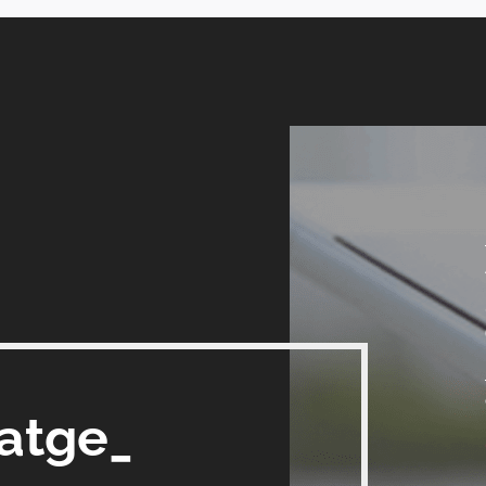
satge_