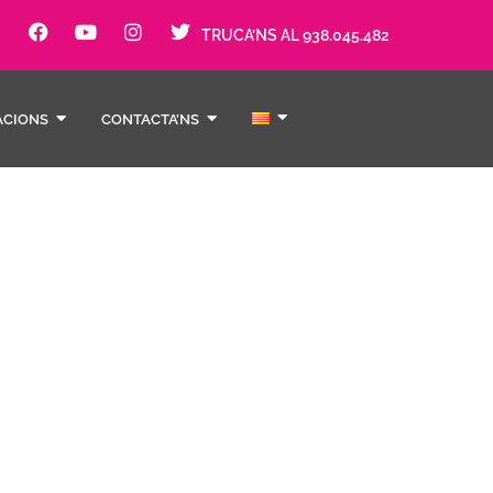
TRUCA’NS AL 938.045.482
ACIONS
CONTACTA’NS
tre cos