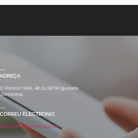
ADREÇA
C/ Florenci Valls, 48 2a 08700 Igualada
(Barcelona)
CORREU ELECTRÒNIC
donesambempenta@dae.cat