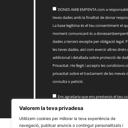
DONES AMB EMPENTA com a responsable d
teves dades amb la finalitat de donar respost
La base legítima és el teu consentiment el q
moment comunicant-lo a
donesambempent
dades a tercers excepte per obligació legal. Po
les teves dades, així com exercir altres drets
addicional i detallada sobre protecció de dade
Privacitat. He llegit i accepto les condicions 
privacitat sobre el tractament de les meves 
consulta o petició.
Ens agradaria que ens prestessis el teu c
informació comercial sobre els productes, 
Valorem la teva privadesa
EMPENTA
Utilitzem cookies per millorar la teva experiència de
navegació, publicar anuncis o contingut personalitzats i