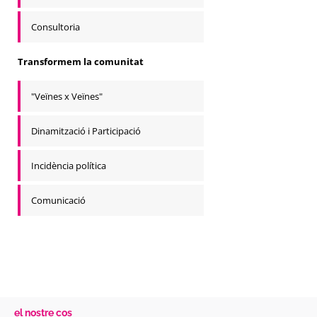
Consultoria
Transformem la comunitat
"Veïnes x Veïnes"
Dinamització i Participació
Incidència política
Comunicació
el nostre cos