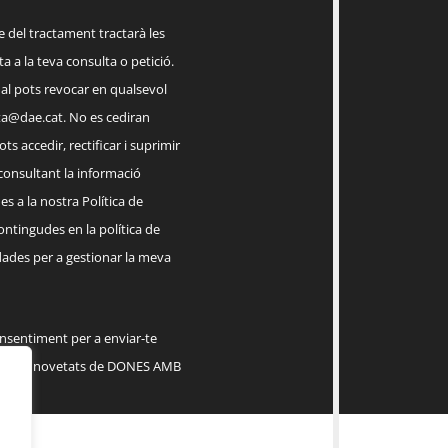
el tractament tractarà les
a a la teva consulta o petició.
ual pots revocar en qualsevol
a@dae.cat
. No es cediran
ts accedir, rectificar i suprimir
 consultant la informació
s a la nostra Política de
contingudes en la política de
dades per a gestionar la meva
onsentiment per a enviar-te
serveis, novetats de DONES AMB