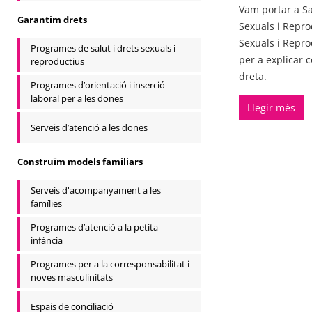
Vam portar a S
Garantim drets
Sexuals i Repro
Sexuals i Repro
Programes de salut i drets sexuals i
per a explicar 
reproductius
dreta.
Programes d’orientació i inserció
laboral per a les dones
Llegir més
Serveis d’atenció a les dones
Construïm models familiars
Serveis d'acompanyament a les
famílies
Programes d’atenció a la petita
infància
Programes per a la corresponsabilitat i
noves masculinitats
Espais de conciliació