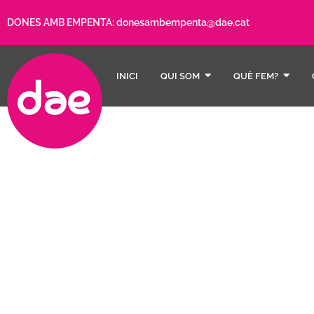
DONES AMB EMPENTA:
donesambempenta@dae.cat
INICI
QUI SOM
QUÈ FEM?