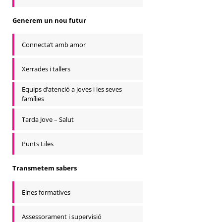
Generem un nou futur
Connecta’t amb amor
Xerrades i tallers
Equips d’atenció a joves i les seves
famílies
Tarda Jove – Salut
Punts Liles
Transmetem sabers
Eines formatives
Assessorament i supervisió