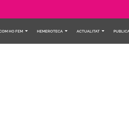
COM HO FEM
HEMEROTECA
ACTUALITAT
PUBLIC
el nos