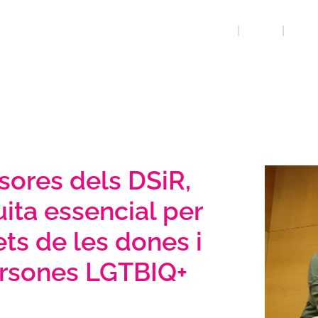
INICI
QUE FEM
EL NO
sores dels DSiR,
uita essencial per
ets de les dones i
ersones LGTBIQ+