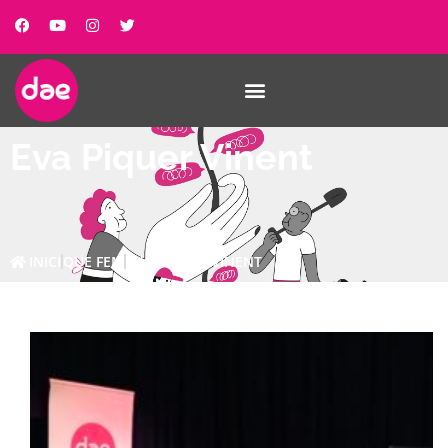
Eva Piquer Vinent
INICI
QUE FEM
EVA PIQUER VINENT