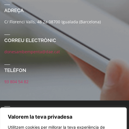
ADREÇA
C/ Florenci Valls, 48 2a 08700 Igualada (Barcelona)
CORREU ELECTRÒNIC
donesambempenta@dae.cat
TELÈFON
93 804 54 82
CONNECTA AMB NOSALTRES
Valorem la teva privadesa
Utilitzem cookies per millorar la teva experiència de