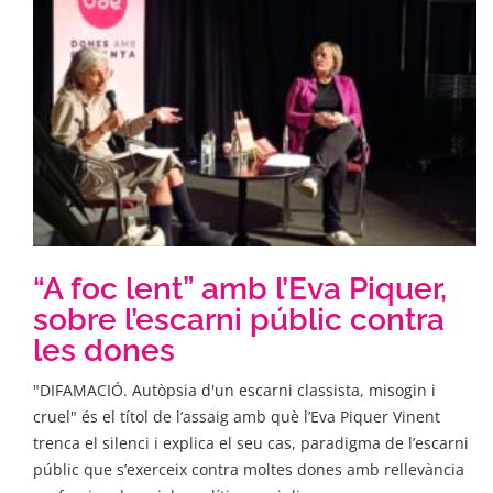
“A foc lent” amb l’Eva Piquer,
sobre l’escarni públic contra
les dones
"DIFAMACIÓ. Autòpsia d'un escarni classista, misogin i
cruel" és el títol de l’assaig amb què l’Eva Piquer Vinent
trenca el silenci i explica el seu cas, paradigma de l’escarni
públic que s’exerceix contra moltes dones amb rellevància