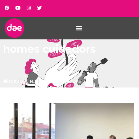
homes cuidadors
INICI
QUE FEM
HOMES CUIDADORS