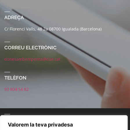
ADREÇA
C/ Florenci Valls, 48 2a 08700 Igualada (Barcelona)
CORREU ELECTRÒNIC
donesambempenta@dae.cat
TELÈFON
93 804 54 82
CONNECTA AMB NOSALTRES
Valorem la teva privadesa