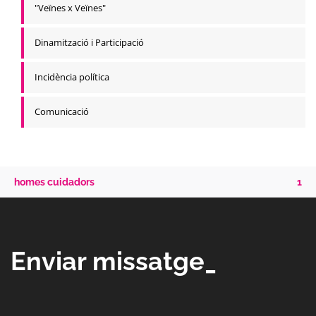
"Veïnes x Veïnes"
Dinamització i Participació
Incidència política
Comunicació
homes cuidadors
1
Enviar missatge_