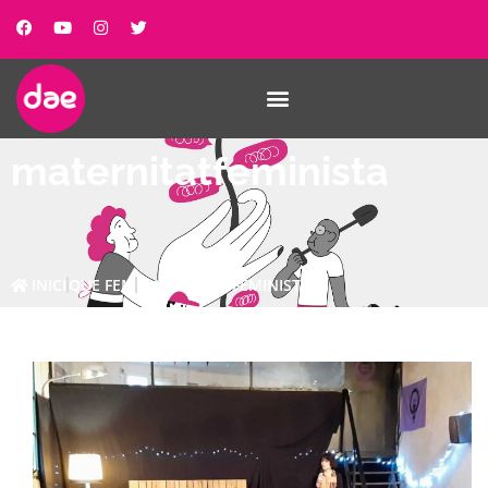
maternitatfeminista
INICI
QUE FEM
MATERNITATFEMINISTA