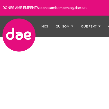
DONES AMB EMPENTA:
donesambempenta@dae.cat
INICI
QUI SOM
QUÈ FEM?