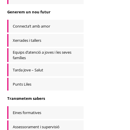
Generem un nou futur
Connecta’t amb amor
Xerrades i tallers
Equips d’atenció a joves i les seves
famílies
Tarda Jove – Salut
Punts Liles
Transmetem sabers
Eines formatives
Assessorament i supervisió