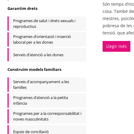
Són temps d’inc
Garantim drets
cosa. També de
mestres, psicòl
Programes de salut i drets sexuals i
pobresa de les 
reproductius
tensió, que afec
Programes d’orientació i inserció
laboral per a les dones
Llegir més
Serveis d’atenció a les dones
Construïm models familiars
Serveis d'acompanyament a les
famílies
Programes d’atenció a la petita
infància
Programes per a la corresponsabilitat i
noves masculinitats
Espais de conciliació