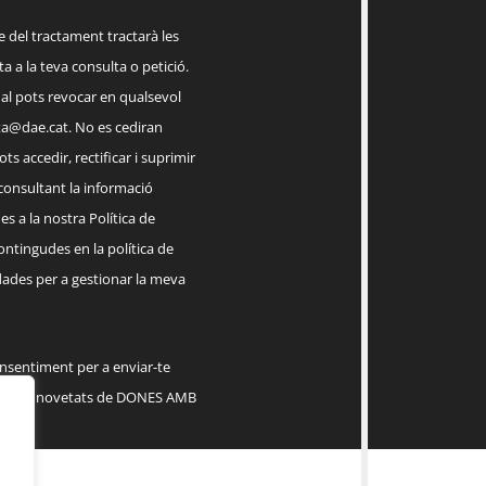
el tractament tractarà les
a a la teva consulta o petició.
ual pots revocar en qualsevol
a@dae.cat
. No es cediran
ts accedir, rectificar i suprimir
 consultant la informació
s a la nostra Política de
contingudes en la política de
dades per a gestionar la meva
onsentiment per a enviar-te
serveis, novetats de DONES AMB