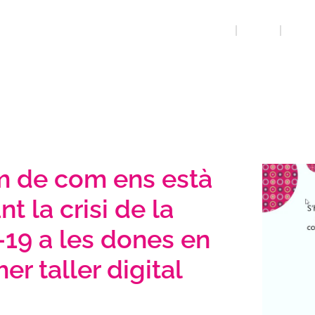
INICI
QUE FEM
SOBRE
m de com ens està
nt la crisi de la
19 a les dones en
mer taller digital