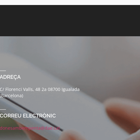
ADREÇA
C/ Florenci Valls, 48 2a 08700 Igualada
(Barcelona)
CORREU ELECTRÒNIC
donesambempenta@dae.cat