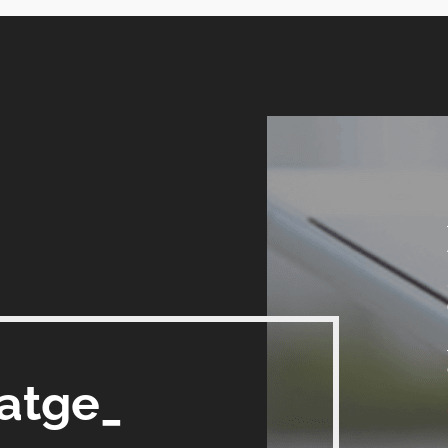
satge_