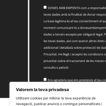
DONES AMB EMPENTA com a responsable d
teves dades amb la finalitat de donar respost
La base legítima és el teu consentiment el q
moment comunicant-lo a
donesambempent
dades a tercers excepte per obligació legal. Po
les teves dades, així com exercir altres drets
addicional i detallada sobre protecció de dade
Privacitat. He llegit i accepto les condicions 
privacitat sobre el tractament de les meves 
consulta o petició.
Ens agradaria que ens prestessis el teu c
informació comercial sobre els productes, 
Valorem la teva privadesa
EMPENTA
Utilitzem cookies per millorar la teva experiència de
navegació, publicar anuncis o contingut personalitzats i