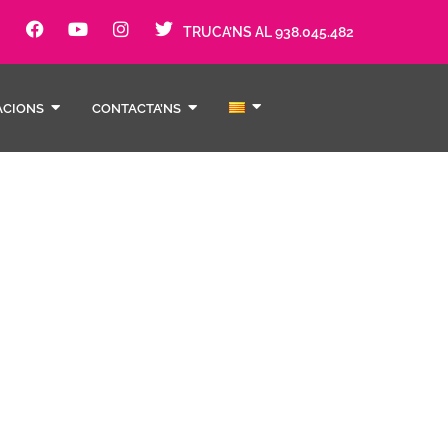
TRUCA’NS AL 938.045.482
ACIONS
CONTACTA’NS
càrrega