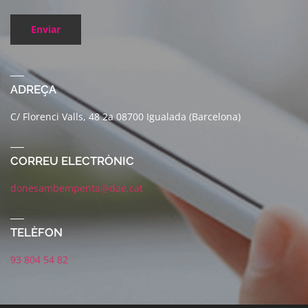
Enviar
ADREÇA
C/ Florenci Valls, 48 2a 08700 Igualada (Barcelona)
CORREU ELECTRÒNIC
donesambempenta@dae.cat
TELÈFON
93 804 54 82