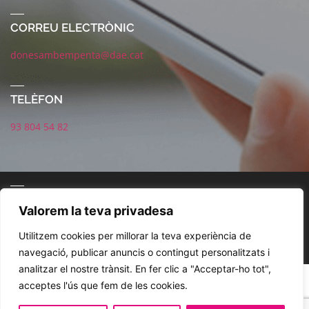
CORREU ELECTRÒNIC
donesambempenta@dae.cat
TELÈFON
93 804 54 82
CONNECTA AMB NOSALTRES
Valorem la teva privadesa
Utilitzem cookies per millorar la teva experiència de
navegació, publicar anuncis o contingut personalitzats i
analitzar el nostre trànsit. En fer clic a "Acceptar-ho tot",
POLÍTICA DE XARXES SOCIALS
AVÍS LEGAL
POLÍTICA DE PRIVACITAT
acceptes l'ús que fem de les cookies.
COOKIES