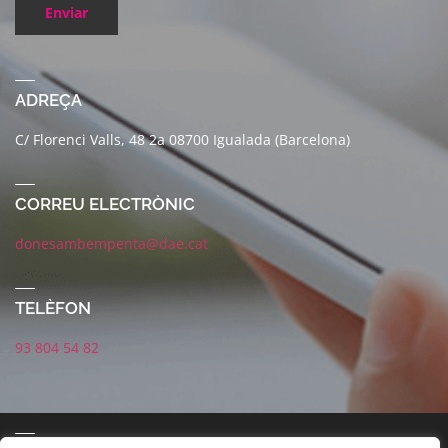
Enviar
ADREÇA
C/ Florenci Valls, 48 2a 08700 Igualada (Barcelona)
CORREU ELECTRÒNIC
donesambempenta@dae.cat
TELÈFON
93 804 54 82