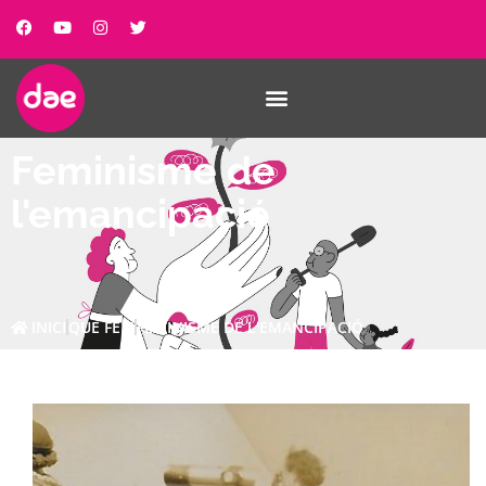
Feminisme de
l'emancipació
INICI
QUE FEM
FEMINISME DE L'EMANCIPACIÓ