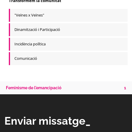
Transformem la comunitat
"Veïnes x Veïnes"
Dinamització i Participació
Incidència política
Comunicació
Feminisme de l'emancipació
1
Enviar missatge_