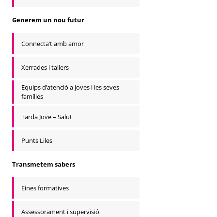
Generem un nou futur
Connecta’t amb amor
Xerrades i tallers
Equips d’atenció a joves i les seves
famílies
Tarda Jove – Salut
Punts Liles
Transmetem sabers
Eines formatives
Assessorament i supervisió