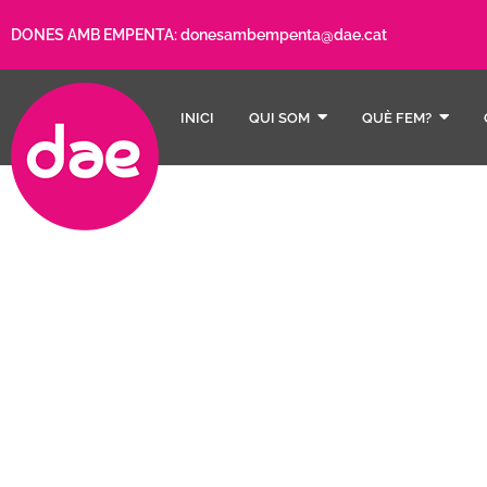
DONES AMB EMPENTA:
donesambempenta@dae.cat
INICI
QUI SOM
QUÈ FEM?