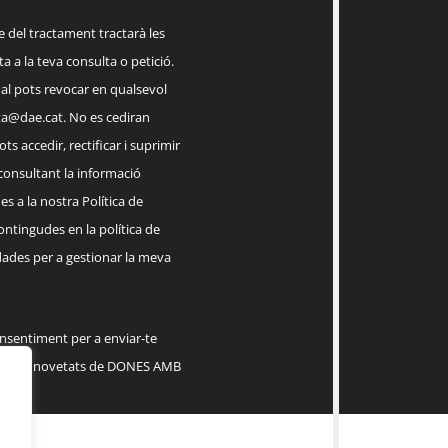
el tractament tractarà les
a a la teva consulta o petició.
ual pots revocar en qualsevol
a@dae.cat
. No es cediran
ts accedir, rectificar i suprimir
 consultant la informació
s a la nostra Política de
contingudes en la política de
dades per a gestionar la meva
onsentiment per a enviar-te
serveis, novetats de DONES AMB