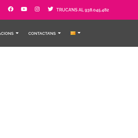
TRUCA’NS AL 938.045.482
ACIONS
CONTACTA’NS
eració