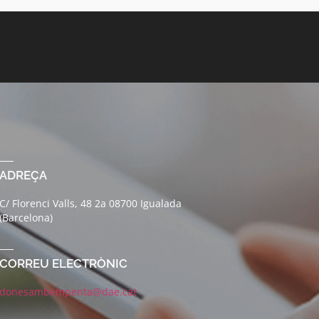
ADREÇA
C/ Florenci Valls, 48 2a 08700 Igualada
(Barcelona)
CORREU ELECTRÒNIC
donesambempenta@dae.cat