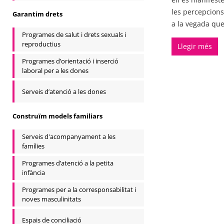
les percepcions
Garantim drets
a la vegada que
Programes de salut i drets sexuals i
reproductius
Llegir més
Programes d’orientació i inserció
laboral per a les dones
Serveis d’atenció a les dones
Construïm models familiars
Serveis d'acompanyament a les
famílies
Programes d’atenció a la petita
infància
Programes per a la corresponsabilitat i
noves masculinitats
Espais de conciliació