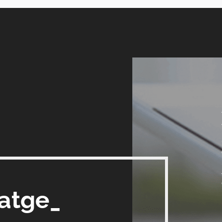
satge_