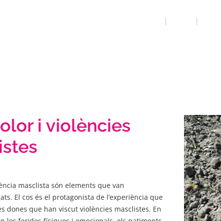
INICI
QUE FEM
RECUP
olor i violències
istes
olència masclista són elements que van
ats. El cos és el protagonista de l’experiència que
s dones que han viscut violències masclistes. En
n les ferides físiques i emocionals, els patiments,