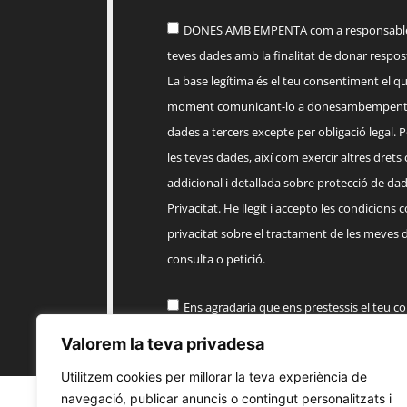
DONES AMB EMPENTA com a responsable d
teves dades amb la finalitat de donar respost
La base legítima és el teu consentiment el q
moment comunicant-lo a
donesambempent
dades a tercers excepte per obligació legal. Po
les teves dades, així com exercir altres drets
addicional i detallada sobre protecció de dade
Privacitat. He llegit i accepto les condicions 
privacitat sobre el tractament de les meves 
consulta o petició.
Ens agradaria que ens prestessis el teu c
informació comercial sobre els productes, 
Valorem la teva privadesa
EMPENTA
Utilitzem cookies per millorar la teva experiència de
navegació, publicar anuncis o contingut personalitzats i