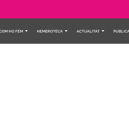
COM HO FEM
HEMEROTECA
ACTUALITAT
PUBLIC
Recup