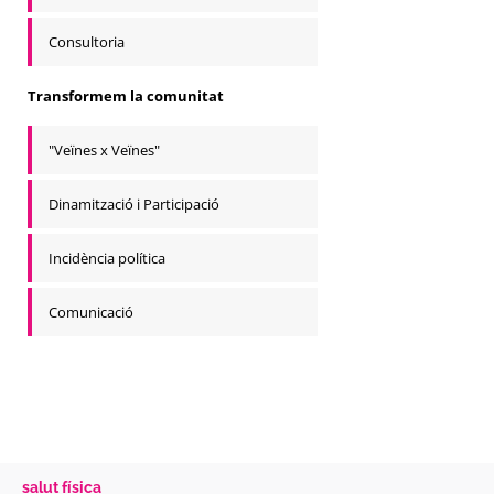
Consultoria
Transformem la comunitat
"Veïnes x Veïnes"
Dinamització i Participació
Incidència política
Comunicació
salut física