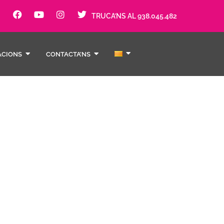
TRUCA’NS AL 938.045.482
ACIONS
CONTACTA’NS
ísica