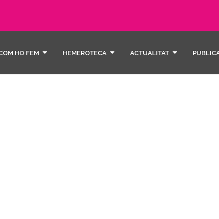
COM HO FEM
HEMEROTECA
ACTUALITAT
PUBLIC
salut f