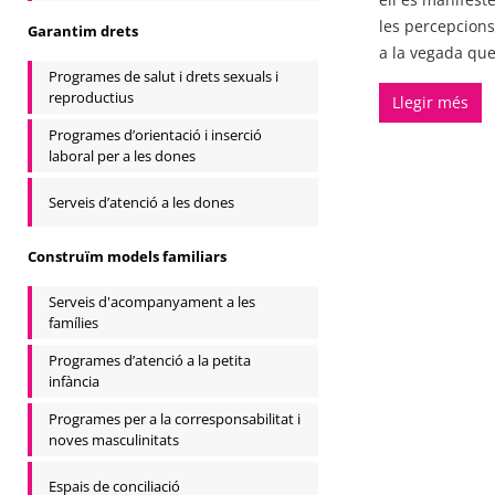
les percepcions
Garantim drets
a la vegada que
Programes de salut i drets sexuals i
reproductius
Llegir més
Programes d’orientació i inserció
laboral per a les dones
Serveis d’atenció a les dones
Construïm models familiars
Serveis d'acompanyament a les
famílies
Programes d’atenció a la petita
infància
Programes per a la corresponsabilitat i
noves masculinitats
Espais de conciliació