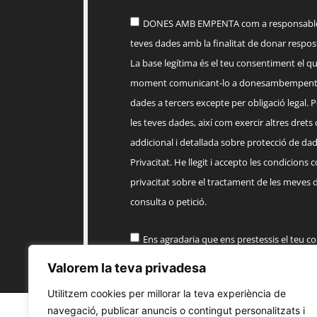
DONES AMB EMPENTA com a responsable d
teves dades amb la finalitat de donar respost
La base legítima és el teu consentiment el q
moment comunicant-lo a
donesambempent
dades a tercers excepte per obligació legal. Po
les teves dades, així com exercir altres drets
addicional i detallada sobre protecció de dade
Privacitat. He llegit i accepto les condicions 
privacitat sobre el tractament de les meves 
consulta o petició.
Ens agradaria que ens prestessis el teu c
informació comercial sobre els productes, 
Valorem la teva privadesa
EMPENTA
Utilitzem cookies per millorar la teva experiència de
navegació, publicar anuncis o contingut personalitzats i