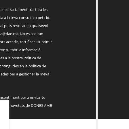
el tractament tractarà les
a a la teva consulta o petició.
ual pots revocar en qualsevol
a@dae.cat
. No es cediran
ts accedir, rectificar i suprimir
 consultant la informació
s a la nostra Política de
contingudes en la política de
dades per a gestionar la meva
onsentiment per a enviar-te
serveis, novetats de DONES AMB