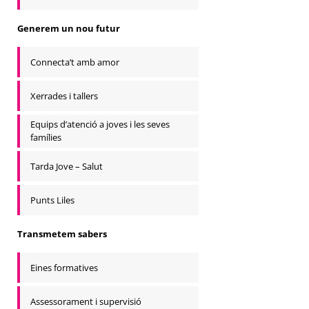
Generem un nou futur
Connecta’t amb amor
Xerrades i tallers
Equips d’atenció a joves i les seves
famílies
Tarda Jove – Salut
Punts Liles
Transmetem sabers
Eines formatives
Assessorament i supervisió