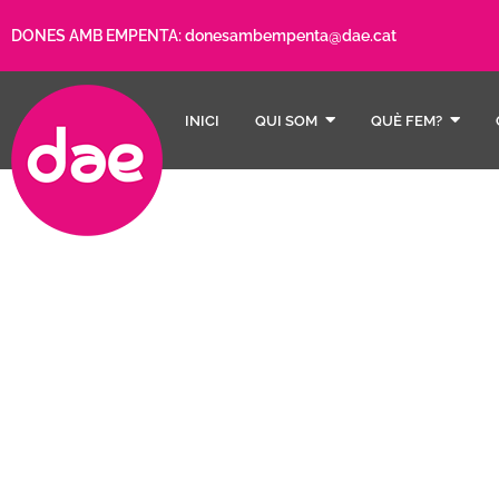
DONES AMB EMPENTA:
donesambempenta@dae.cat
INICI
QUI SOM
QUÈ FEM?