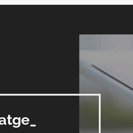
satge_