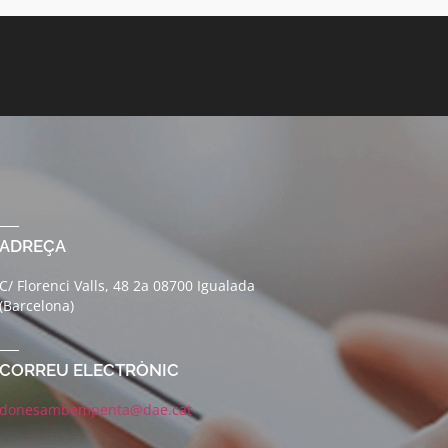
ADREÇA
C/ Florenci Valls, 48 2a 08700 Igualada
(Barcelona)
CORREU ELECTRÒNIC
donesambempenta@dae.cat