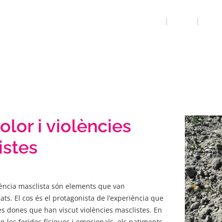
INICI
QUE FEM
SALUT 
olor i violències
istes
olència masclista són elements que van
ats. El cos és el protagonista de l’experiència que
s dones que han viscut violències masclistes. En
n les ferides físiques i emocionals, els patiments,