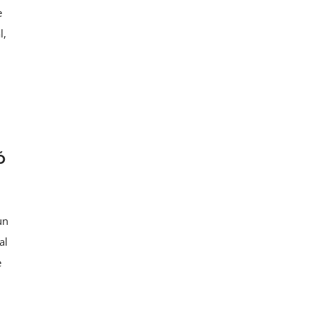
e
l,
ó
un
al
e