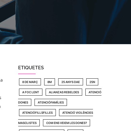
ETIQUETES
 a
8 DE MARÇ
8M
25 ANYS DAE
25N
A FOC LENT
ALIANZAS REBELDES
ATENCIÓ
s
DONES
ATENCIÓFAMÍLIES
a
ATENCIÓFILLSFILLES
ATENCIÓ VIOLÈNCIES
MASCLISTES
COM ENS VEIEM LES DONES?