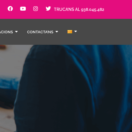
TRUCA’NS AL 938.045.482
ACIONS
CONTACTA’NS