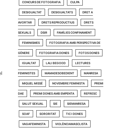
CONCURS DE FOTOGRAFIA
CULPA
DESIGUALTAT
DESIGUALTATS
DRET A
AVORTAR
DRETS REPRODUCTIUS
DRETS
SEXUALS
DSIR
FAMÍLIES CONFINAMENT
FEMINISMES
FOTOGRAFIA AMB PERSPECTIVA DE
GÈNERE
FOTOGRAFIA DONES
FOTOS DONES
IGUALTAT
LALI BEGOOD
LECTURES
el
FEMINISTES
MAMADESOBEDIENT
MANRESA
MIQUEL MISSÉ
NOVEMBRE FEMINISTA
PREMI
DAE
PREMI DONES AMB EMPENTA
REFRESC
SALUT SEXUAL
SIE
SIEMANRESA
SOAF
SORORITAT
TIC I DONES
VAGAFEMINISTA
VIOLÈNCIAMASCLISTA