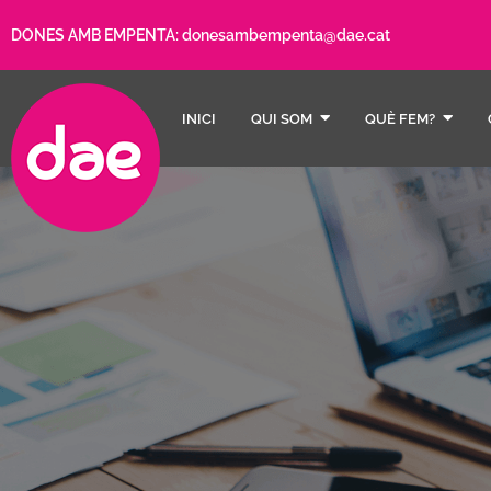
DONES AMB EMPENTA:
donesambempenta@dae.cat
INICI
QUI SOM
QUÈ FEM?