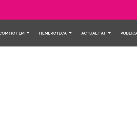
COM HO FEM
HEMEROTECA
ACTUALITAT
PUBLIC
avort