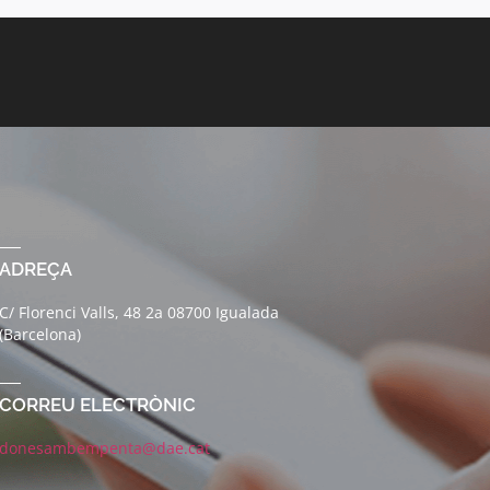
ADREÇA
C/ Florenci Valls, 48 2a 08700 Igualada
(Barcelona)
CORREU ELECTRÒNIC
donesambempenta@dae.cat