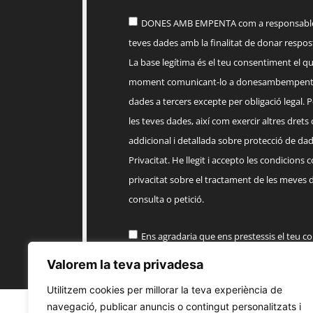
DONES AMB EMPENTA com a responsable d
teves dades amb la finalitat de donar respost
La base legítima és el teu consentiment el q
moment comunicant-lo a
donesambempent
dades a tercers excepte per obligació legal. Po
les teves dades, així com exercir altres drets
addicional i detallada sobre protecció de dade
Privacitat. He llegit i accepto les condicions 
privacitat sobre el tractament de les meves 
consulta o petició.
Ens agradaria que ens prestessis el teu c
informació comercial sobre els productes, 
Valorem la teva privadesa
EMPENTA
Utilitzem cookies per millorar la teva experiència de
navegació, publicar anuncis o contingut personalitzats i