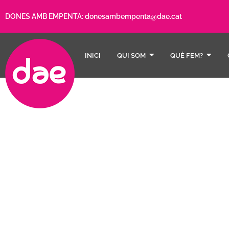
DONES AMB EMPENTA:
donesambempenta@dae.cat
INICI
QUI SOM
QUÈ FEM?