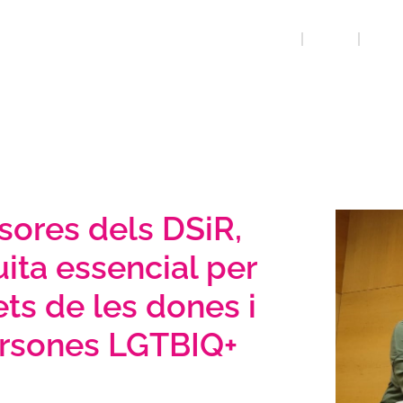
INICI
QUE FEM
AVORT
sores dels DSiR,
uita essencial per
ets de les dones i
ersones LGTBIQ+