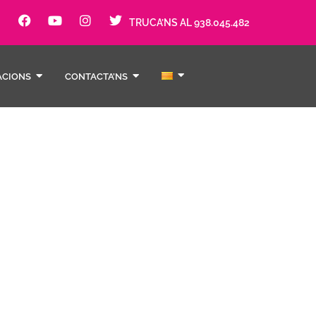
TRUCA’NS AL 938.045.482
ACIONS
CONTACTA’NS
ament