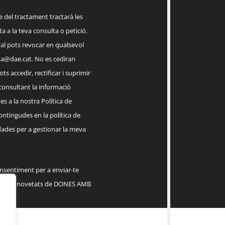
el tractament tractarà les
a a la teva consulta o petició.
ual pots revocar en qualsevol
a@dae.cat
. No es cediran
ts accedir, rectificar i suprimir
 consultant la informació
s a la nostra Política de
contingudes en la política de
dades per a gestionar la meva
onsentiment per a enviar-te
serveis, novetats de DONES AMB