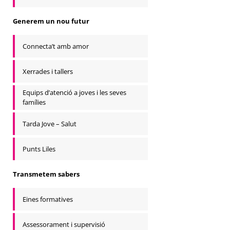
Generem un nou futur
Connecta’t amb amor
Xerrades i tallers
Equips d’atenció a joves i les seves
famílies
Tarda Jove – Salut
Punts Liles
Transmetem sabers
Eines formatives
Assessorament i supervisió