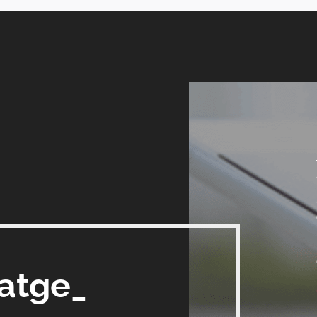
satge_