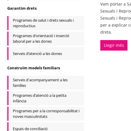
Vam portar a S
Garantim drets
Sexuals i Repro
Sexuals i Repro
Programes de salut i drets sexuals i
per a explicar 
reproductius
dreta.
Programes d’orientació i inserció
laboral per a les dones
Llegir més
Serveis d’atenció a les dones
Construïm models familiars
Serveis d'acompanyament a les
famílies
Programes d’atenció a la petita
infància
Programes per a la corresponsabilitat i
noves masculinitats
Espais de conciliació