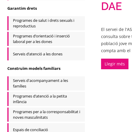
DAE
Garantim drets
Programes de salut i drets sexuals i
reproductius
El servei de l'A
Programes d’orientació i inserció
consulta sobre 
laboral per a les dones
població jove m
compta amb el 
Serveis d’atenció a les dones
Llegir més
Construïm models familiars
Serveis d'acompanyament a les
famílies
Programes d’atenció a la petita
infància
Programes per a la corresponsabilitat i
noves masculinitats
Espais de conciliació