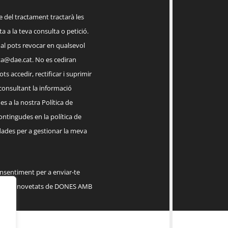
el tractament tractarà les
a a la teva consulta o petició.
ual pots revocar en qualsevol
a@dae.cat
. No es cediran
ts accedir, rectificar i suprimir
 consultant la informació
s a la nostra Política de
contingudes en la política de
dades per a gestionar la meva
onsentiment per a enviar-te
serveis, novetats de DONES AMB