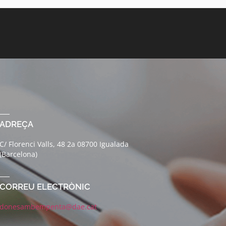
ADREÇA
C/ Florenci Valls, 48 2a 08700 Igualada
(Barcelona)
CORREU ELECTRÒNIC
donesambempenta@dae.cat