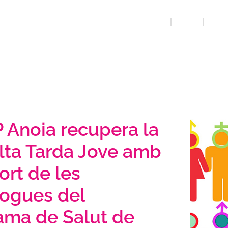
INICI
QUE FEM
DIVERS
 Anoia recupera la
lta Tarda Jove amb
ort de les
logues del
ama de Salut de