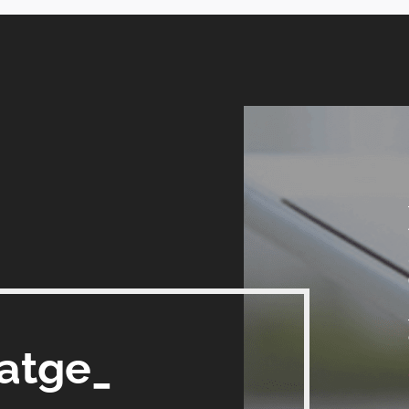
satge_