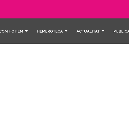
COM HO FEM
HEMEROTECA
ACTUALITAT
PUBLIC
divers