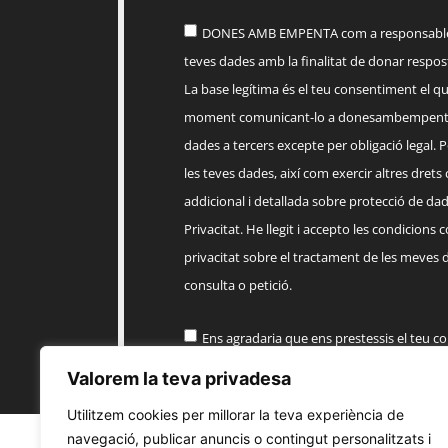
DONES AMB EMPENTA com a responsable d
teves dades amb la finalitat de donar respost
La base legítima és el teu consentiment el q
moment comunicant-lo a
donesambempent
dades a tercers excepte per obligació legal. Po
les teves dades, així com exercir altres drets
addicional i detallada sobre protecció de dade
Privacitat. He llegit i accepto les condicions 
privacitat sobre el tractament de les meves 
consulta o petició.
Ens agradaria que ens prestessis el teu c
informació comercial sobre els productes, 
Valorem la teva privadesa
EMPENTA
Utilitzem cookies per millorar la teva experiència de
navegació, publicar anuncis o contingut personalitzats i