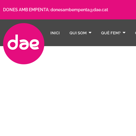
DONES AMB EMPENTA:
donesambempenta@dae.cat
INICI
QUI SOM
QUÈ FEM?