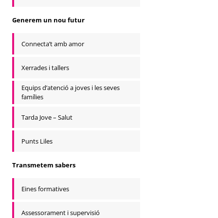
Generem un nou futur
Connecta’t amb amor
Xerrades i tallers
Equips d’atenció a joves i les seves
famílies
Tarda Jove – Salut
Punts Liles
Transmetem sabers
Eines formatives
Assessorament i supervisió