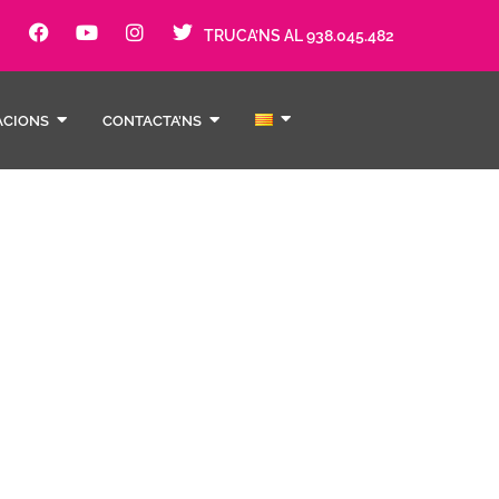
TRUCA’NS AL 938.045.482
ACIONS
CONTACTA’NS
itat sexual