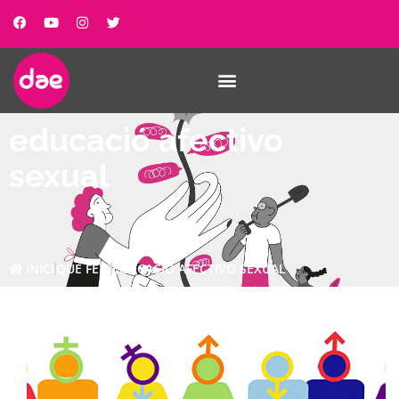
educació afectivo
sexual
INICI
QUE FEM
EDUCACIÓ AFECTIVO SEXUAL