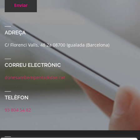
Enviar
ADREÇA
C/ Florenci Valls, 48 2a 08700 Igualada (Barcelona)
CORREU ELECTRÒNIC
donesambempenta@dae.cat
TELÈFON
93 804 54 82