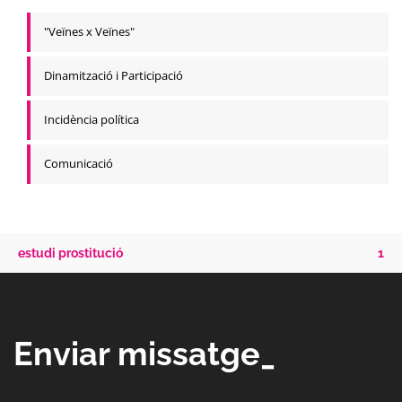
"Veïnes x Veïnes"
Dinamització i Participació
Incidència política
Comunicació
estudi prostitució
1
Enviar missatge_