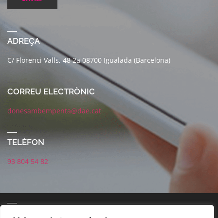
ADREÇA
C/ Florenci Valls, 48 2a 08700 Igualada (Barcelona)
CORREU ELECTRÒNIC
donesambempenta@dae.cat
TELÈFON
93 804 54 82
CONNECTA AMB NOSALTRES