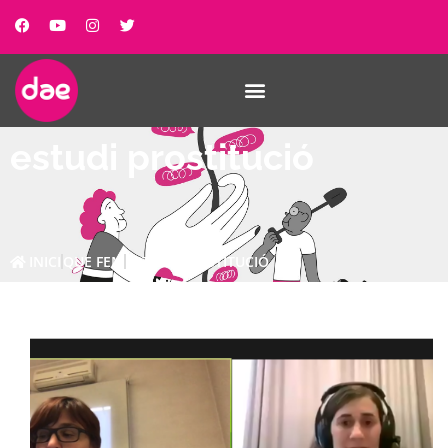
estudi prostitució
INICI
QUE FEM
ESTUDI PROSTITUCIÓ