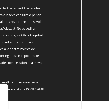
el tractament tractarà les
a a la teva consulta o petició.
ual pots revocar en qualsevol
a@dae.cat
. No es cediran
ts accedir, rectificar i suprimir
 consultant la informació
s a la nostra Política de
contingudes en la política de
dades per a gestionar la meva
onsentiment per a enviar-te
serveis, novetats de DONES AMB