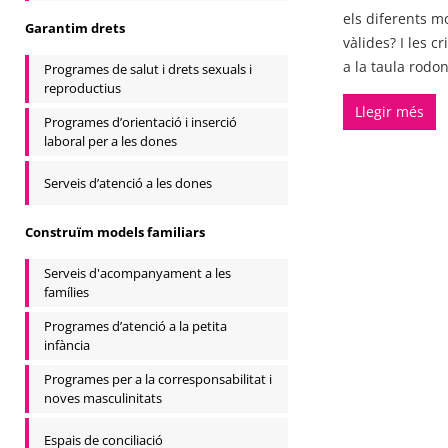
els diferents m
Garantim drets
vàlides? I les c
a la taula rodon
Programes de salut i drets sexuals i
reproductius
Llegir més
Programes d’orientació i inserció
laboral per a les dones
Serveis d’atenció a les dones
Construïm models familiars
Serveis d'acompanyament a les
famílies
Programes d’atenció a la petita
infància
Programes per a la corresponsabilitat i
noves masculinitats
Espais de conciliació