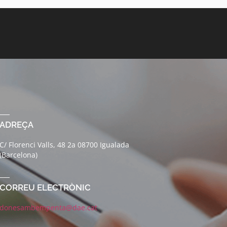
ADREÇA
C/ Florenci Valls, 48 2a 08700 Igualada
(Barcelona)
CORREU ELECTRÒNIC
donesambempenta@dae.cat