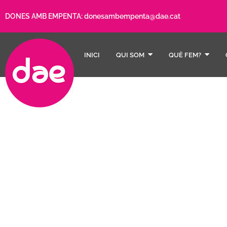
DONES AMB EMPENTA:
donesambempenta@dae.cat
INICI
QUI SOM
QUÈ FEM?