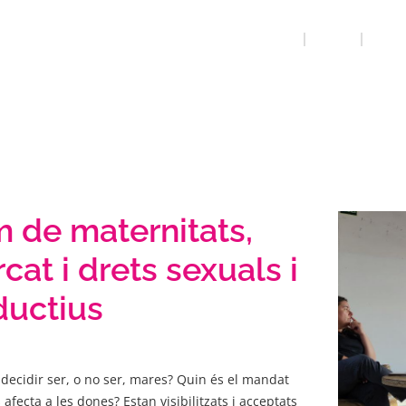
INICI
QUE FEM
MARE 
 de maternitats,
rcat i drets sexuals i
ductius
 decidir ser, o no ser, mares? Quin és el mandat
afecta a les dones? Estan visibilitzats i acceptats