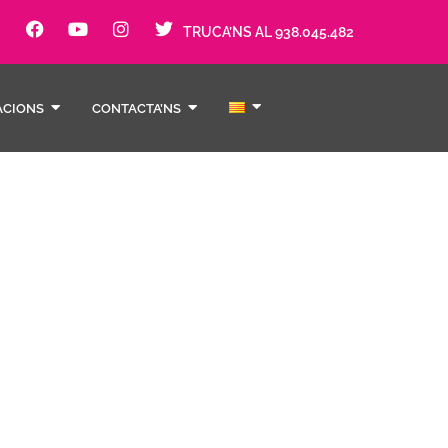
TRUCA’NS AL 938.045.482
ACIONS
CONTACTA’NS
lesbiana