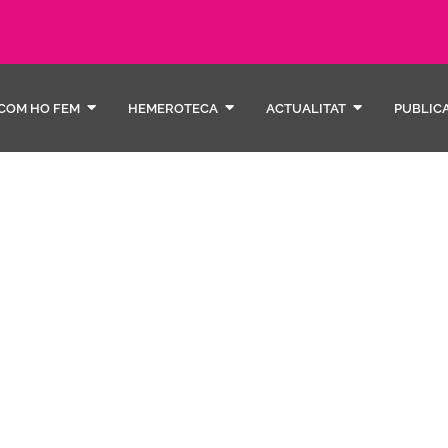
COM HO FEM
HEMEROTECA
ACTUALITAT
PUBLIC
mare 