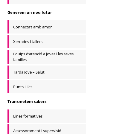
Generem un nou futur
Connecta’t amb amor
Xerrades i tallers
Equips d’atenció a joves i les seves
famílies
Tarda Jove – Salut
Punts Liles
Transmetem sabers
Eines formatives
Assessorament i supervisió