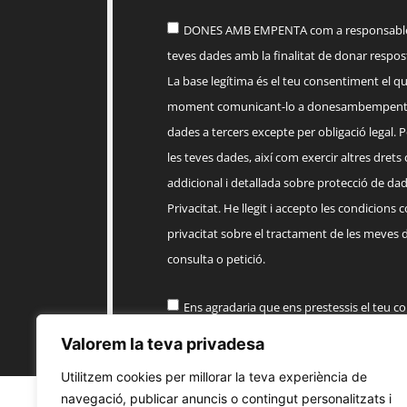
DONES AMB EMPENTA com a responsable d
teves dades amb la finalitat de donar respost
La base legítima és el teu consentiment el q
moment comunicant-lo a
donesambempent
dades a tercers excepte per obligació legal. Po
les teves dades, així com exercir altres drets
addicional i detallada sobre protecció de dade
Privacitat. He llegit i accepto les condicions 
privacitat sobre el tractament de les meves 
consulta o petició.
Ens agradaria que ens prestessis el teu c
informació comercial sobre els productes, 
Valorem la teva privadesa
EMPENTA
Utilitzem cookies per millorar la teva experiència de
navegació, publicar anuncis o contingut personalitzats i