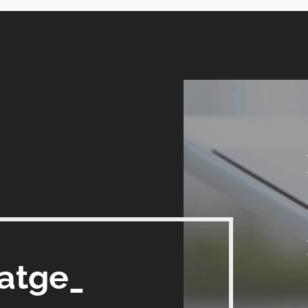
satge_