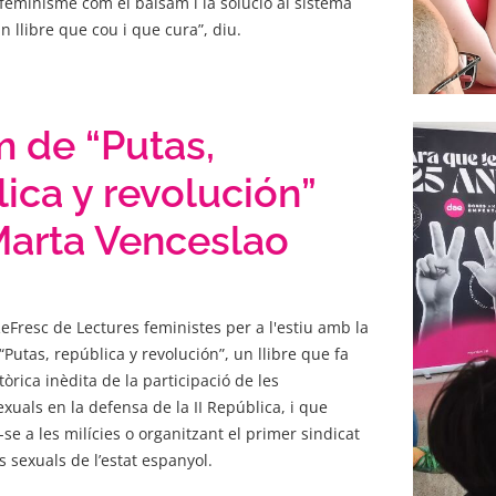
feminisme com el bàlsam i la solució al sistema
un llibre que cou i que cura”, diu.
m de “Putas,
ica y revolución”
arta Venceslao
ReFresc de Lectures feministes per a l'estiu amb la
Putas, república y revolución”, un llibre que fa
òrica inèdita de la participació de les
xuals en la defensa de la II República, i que
e a les milícies o organitzant el primer sindicat
s sexuals de l’estat espanyol.