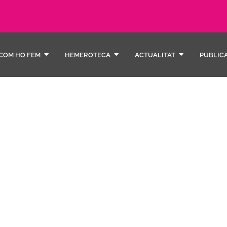
COM HO FEM
HEMEROTECA
ACTUALITAT
PUBLIC
Refre