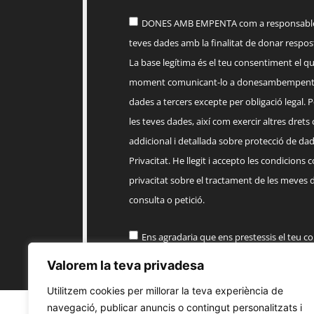
DONES AMB EMPENTA com a responsable d
teves dades amb la finalitat de donar respost
La base legítima és el teu consentiment el q
moment comunicant-lo a
donesambempent
dades a tercers excepte per obligació legal. Po
les teves dades, així com exercir altres drets
addicional i detallada sobre protecció de dade
Privacitat. He llegit i accepto les condicions 
privacitat sobre el tractament de les meves 
consulta o petició.
Ens agradaria que ens prestessis el teu c
informació comercial sobre els productes, 
Valorem la teva privadesa
EMPENTA
Utilitzem cookies per millorar la teva experiència de
navegació, publicar anuncis o contingut personalitzats i