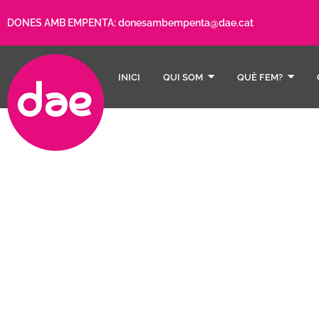
DONES AMB EMPENTA:
donesambempenta@dae.cat
INICI
QUI SOM
QUÈ FEM?