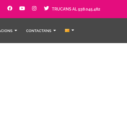
TRUCA’NS AL 938.045.482
ACIONS
CONTACTA’NS
sc