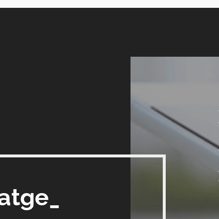
satge_