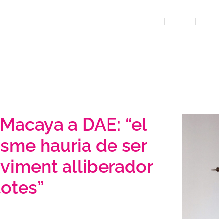
INICI
QUE FEM
REFRE
 Macaya a DAE: “el
isme hauria de ser
viment alliberador
totes”