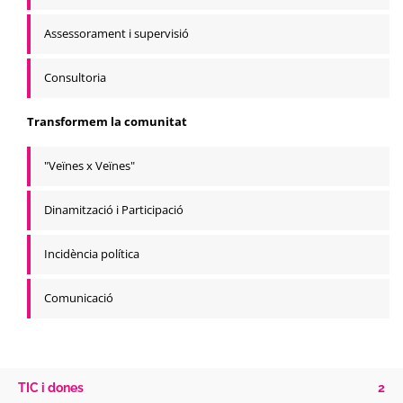
Assessorament i supervisió
Consultoria
Transformem la comunitat
"Veïnes x Veïnes"
Dinamització i Participació
Incidència política
Comunicació
TIC i dones
2