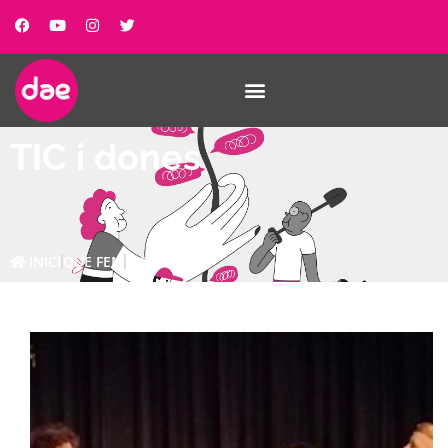
TIC i dones
INICI
QUE FEM
TIC I DONES