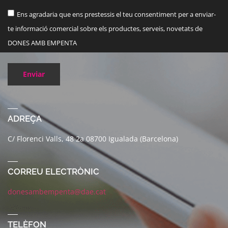
Ens agradaria que ens prestessis el teu consentiment per a enviar-
te informació comercial sobre els productes, serveis, novetats de
DONES AMB EMPENTA
Enviar
ADREÇA
C/ Florenci Valls, 48 2a 08700 Igualada (Barcelona)
CORREU ELECTRÒNIC
donesambempenta@dae.cat
TELÈFON