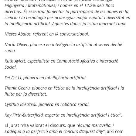
Enginyeria i Matemàtiques) i només en el 12,2% dels llocs
directius.
És essencial fomentar la participació de les dones en la
ciència i la tecnologia per aconseguir major equitat i diversitat en
la intel·ligència artificial.
Aquestes dones ja estan marcant camí:
Nieves Ábalos, referent en IA conversacional.
Nuria Oliver, pionera en intel·ligència artificial al servei del bé
comú.
Ruth Aylett, especialista en Computació Afectiva e Interacció
Social.
Fei-Fei Li, pionera en intel·ligència artificial.
Timnit Gebru, pionera en l’ètica de la intel·ligència artificial i la
lluita per la diversitat.
Cynthia Breazeal, pionera en robòtica social.
Kay Firth-Butterfield, experta en intel·ligència artificial i ètica”.
El jurat n’ha valorat el discurs, que
“és una meravella, i
s’adequa a la perfecció amb el concurs d’aquest any”
, així com