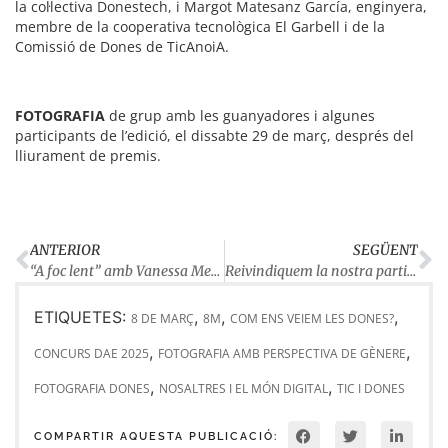
la col·lectiva Donestech, i Margot Matesanz García, enginyera,
membre de la cooperativa tecnològica El Garbell i de la
Comissió de Dones de TicAnoiA.
FOTOGRAFIA
de grup amb les guanyadores i algunes
participants de l’edició, el dissabte 29 de març, després del
lliurament de premis.
ANTERIOR
SEGÜENT
“A foc lent” amb Vanessa Mendoza Cortés, absolta
Reivindiquem la nostra participació a les TIC amb llibertat i igualtat
ETIQUETES:
,
,
,
8 DE MARÇ
8M
COM ENS VEIEM LES DONES?
,
,
CONCURS DAE 2025
FOTOGRAFIA AMB PERSPECTIVA DE GÈNERE
,
,
FOTOGRAFIA DONES
NOSALTRES I EL MÓN DIGITAL
TIC I DONES
COMPARTIR AQUESTA PUBLICACIÓ: