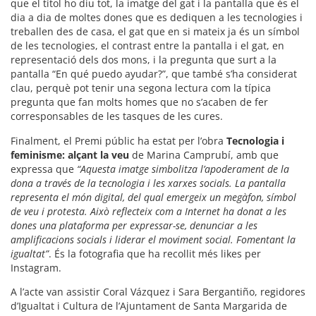
que el títol ho diu tot, la imatge del gat i la pantalla que és el
dia a dia de moltes dones que es dediquen a les tecnologies i
treballen des de casa, el gat que en si mateix ja és un símbol
de les tecnologies, el contrast entre la pantalla i el gat, en
representació dels dos mons, i la pregunta que surt a la
pantalla “En qué puedo ayudar?”, que també s’ha considerat
clau, perquè pot tenir una segona lectura com la típica
pregunta que fan molts homes que no s’acaben de fer
corresponsables de les tasques de les cures.
Finalment, el Premi públic ha estat per l’obra
Tecnologia i
feminisme: alçant la veu
de Marina Camprubí, amb que
expressa que
“Aquesta imatge simbolitza l’apoderament de la
dona a través de la tecnologia i les xarxes socials. La pantalla
representa el món digital, del qual emergeix un megàfon, símbol
de veu i protesta. Això reflecteix com a Internet ha donat a les
dones una plataforma per expressar-se, denunciar a les
amplificacions socials i liderar el moviment social. Fomentant la
igualtat”
. És la fotografia que ha recollit més likes per
Instagram.
A l’acte van assistir Coral Vázquez i Sara Bergantiño, regidores
d’Igualtat i Cultura de l’Ajuntament de Santa Margarida de