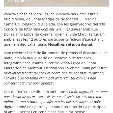
31/03/2025
Vanesa González Márquez, de Vilanova del Camí, Mireia
Rubio Molin, de Santa Margarida de Montbui, i Marina
Camprubí Delgado, d’Igualada, són les guanyadores del XXII
Concurs de fotografia
Com ens veiem les dones?
amb què
Dones amb Empenta commemorem el 8 de Març. Tanquem
amb elles i les 12 autores participants l’edició d’aquest any,
que hem dedicat al tema:
Nosaltres i el món digital
.
Vam celebrar l’acte de lliurament de premis el dissabte 29 de
març, amb la inauguració de l’exposició de totes les
fotografies concursants al centre Mont-Àgora de Santa
Margarida de Montbui. En total són 19 obres,
“amb propostes
molt interessants”
tal com valorem des de l’entitat, tenint en
compte que
“el tema era difícil d’aterrar, tal com ens han
comentat algunes participants”
.
Des de DAE ens reafirmem amb què
“el món digital és un tema
que s’havia de tocar”
perquè
“estem al segle XXI, i és un tema,
millor dit una realitat, que afecta a les nostres vides”
. El món
digital també ens pertany i tenim dret a ser-hi i a participar-
hi amb llibertat i en condicions d’igualtat, sense