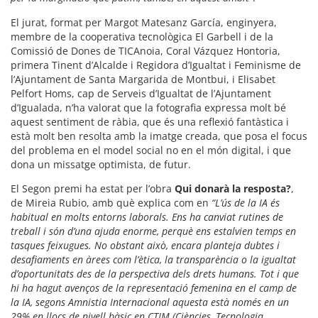
El jurat, format per Margot Matesanz García, enginyera,
membre de la cooperativa tecnològica El Garbell i de la
Comissió de Dones de TICAnoia, Coral Vázquez Hontoria,
primera Tinent d’Alcalde i Regidora d’Igualtat i Feminisme de
l’Ajuntament de Santa Margarida de Montbui, i Elisabet
Pelfort Homs, cap de Serveis d’Igualtat de l’Ajuntament
d’Igualada, n’ha valorat que la fotografia expressa molt bé
aquest sentiment de ràbia, que és una reflexió fantàstica i
està molt ben resolta amb la imatge creada, que posa el focus
del problema en el model social no en el món digital, i que
dona un missatge optimista, de futur.
El Segon premi ha estat per l’obra
Qui donarà la resposta?
,
de Mireia Rubio, amb què explica com en
“L’ús de la IA és
habitual en molts entorns laborals. Ens ha canviat rutines de
treball i són d’una ajuda enorme, perquè ens estalvien temps en
tasques feixugues. No obstant això, encara planteja dubtes i
desafiaments en àrees com l’ètica, la transparència o la igualtat
d’oportunitats des de la perspectiva dels drets humans.
Tot i que
hi ha hagut avenços de la representació femenina en el camp de
la IA, segons Amnistia Internacional aquesta està només en un
29% en llocs de nivell bàsic en CTIM (Ciències, Tecnologia,