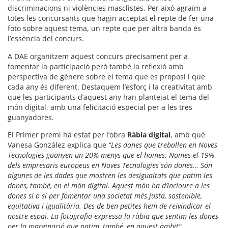
discriminacions ni violències masclistes. Per això agraïm a
totes les concursants que hagin acceptat el repte de fer una
foto sobre aquest tema, un repte que per altra banda és
l’essència del concurs.
A DAE organitzem aquest concurs precisament per a
fomentar la participació però també la reflexió amb
perspectiva de gènere sobre el tema que es proposi i que
cada any és diferent. Destaquem l’esforç i la creativitat amb
que les participants d’aquest any han plantejat el tema del
món digital, amb una felicitació especial per a les tres
guanyadores.
El Primer premi ha estat per l’obra
Ràbia digital
, amb què
Vanesa González explica que
“Les dones que treballen en Noves
Tecnologies guanyen un 20% menys que el homes. Nomes el 19%
dels empresaris europeus en Noves Tecnologies són dones… Són
algunes de les dades que mostren les desigualtats que patim les
dones, també, en el món digital. Aquest món ha d’incloure a les
dones sí o sí per fomentar una societat més justa, sostenible,
equitativa i igualitària. Des de ben petites hem de reivindicar el
nostre espai. La fotografia expressa la ràbia que sentim les dones
per la marginació que patim, també, en aquest àmbit”
.