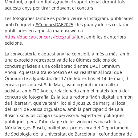
Montbui, a qui l’entitat agraeix el suport donat durant tots
aquests anys per tirar endavant el concurs.
Les fotografies també es poden veure a Instagram, publicades
amb l’etiqueta
#ConcursDAE2025
i les guanyadores restaran
publicades en aquesta mateixa web a
https://dae.cat/concurs-fotografia/
junt amb les d’anteriors
edicions.
La convocatòria d’aquest any ha coincidit, a més a més, amb
una exposició retrospectiva de les últimes edicions del
concurs gràcies a una col·laboració entre DAE i Òmnium
Anoia. Aquesta altra exposició es va realitzar al local que
Òmnium té a Igualada, del 17 de febrer fins el 14 de març. I
encara per aquest 8 de Març, vam organitzar una altra
activitat amb TIC Anoia, relacionada amb el mateix tema del
concurs de fotografia. És la taula rodona “Món digital: un món
de llibertat?”, que va tenir lloc el dijous 20 de març, al local
del Barri de Xauxa d’Igualada, amb la participació de Laia
Rosich Solé, psicòloga i supervisora, experta en polítiques
públiques per a l’abordatge de les violències masclistes,
Núria Vergés Bosch, politòloga, professora del Departament
de Sociologia de la Universitat de Barcelona i cofundadora de