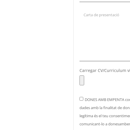
Carregar CV/Curriculum v
DONES AMB EMPENTA com a 
dades amb la finalitat de dona
legítima és el teu consentim
comunicant-lo a
donesambe