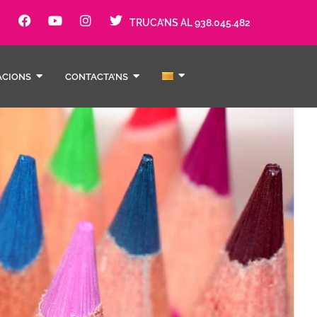
TRUCA’NS AL 938.045.482
ACIONS
CONTACTA’NS