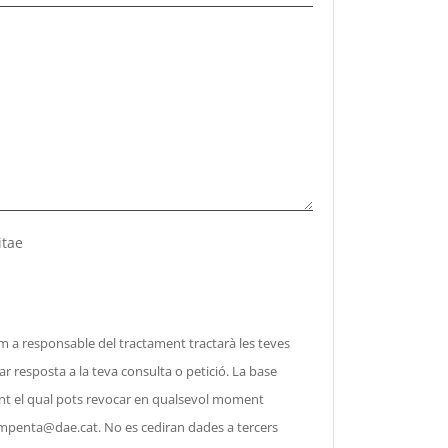
itae
responsable del tractament tractarà les teves
r resposta a la teva consulta o petició. La base
ent el qual pots revocar en qualsevol moment
mpenta@dae.cat
. No es cediran dades a tercers