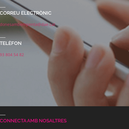
CORREU ELECTRÒNIC
donesambempenta@dae.cat
TELÈFON
93 804 54 82
CONNECTA AMB NOSALTRES