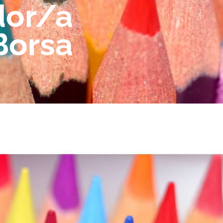
dor/a
 Borsa
A