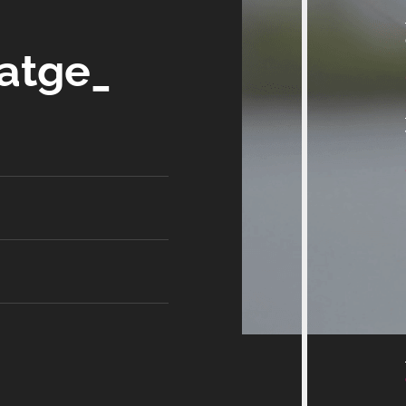
satge_