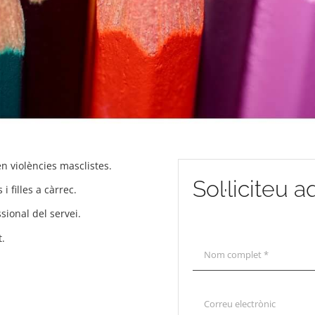
en violències masclistes.
Sol·liciteu 
 filles a càrrec.
sional del servei.
t.