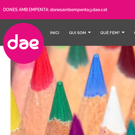
DONES AMB EMPENTA:
donesambempenta@dae.cat
INICI
QUI SOM
QUÈ FEM?