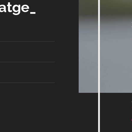
satge_