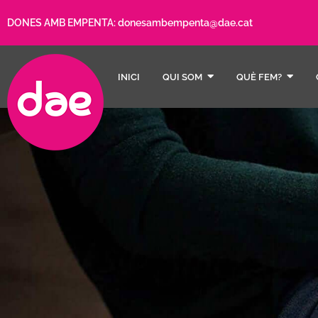
DONES AMB EMPENTA:
donesambempenta@dae.cat
INICI
QUI SOM
QUÈ FEM?