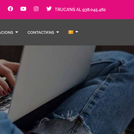
TRUCA’NS AL 938.045.482
ACIONS
CONTACTA’NS