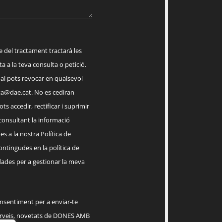
el tractament tractarà les
a a la teva consulta o petició.
ual pots revocar en qualsevol
a@dae.cat
. No es cediran
ts accedir, rectificar i suprimir
 consultant la informació
s a la nostra Política de
contingudes en la política de
dades per a gestionar la meva
onsentiment per a enviar-te
serveis, novetats de DONES AMB