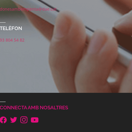
donesambempenta@dae.cat
TELÈFON
93 804 54 82
CONNECTA AMB NOSALTRES