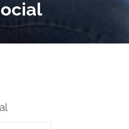
ocial
al