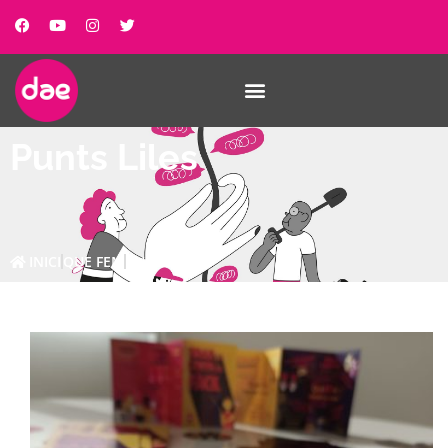
Punts Liles
INICI
QUE FEM
PUNTS LILES