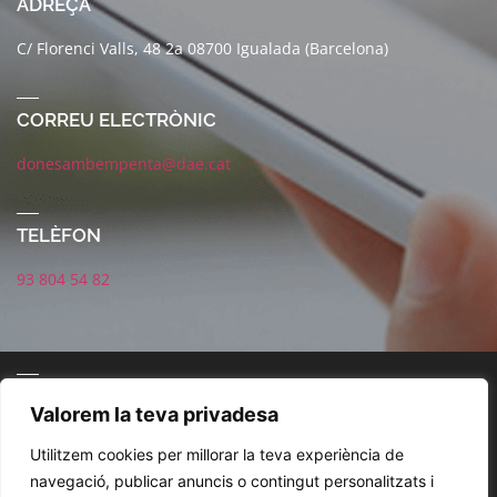
ADREÇA
C/ Florenci Valls, 48 2a 08700 Igualada (Barcelona)
CORREU ELECTRÒNIC
donesambempenta@dae.cat
TELÈFON
93 804 54 82
CONNECTA AMB NOSALTRES
Valorem la teva privadesa
Utilitzem cookies per millorar la teva experiència de
navegació, publicar anuncis o contingut personalitzats i