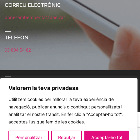
CORREU ELECTRÒNIC
donesambempenta@dae.cat
TELÈFON
93 804 54 82
CONNECTA AMB NOSALTRES
Valorem la teva privadesa
Utilitzem cookies per millorar la teva experiència de
navegació, publicar anuncis o contingut personalitzats i
analitzar el nostre trànsit. En fer clic a "Acceptar-ho tot",
POLÍTICA DE XARXES SOCIALS
AVÍS LEGAL
POLÍTICA DE PRIVACITAT
acceptes l'ús que fem de les cookies.
COOKIES
Personalitzar
Rebutjar
Accepta-ho tot
© 2021. DAE. Dones amb Empenta . Disseny Jordi Magaña