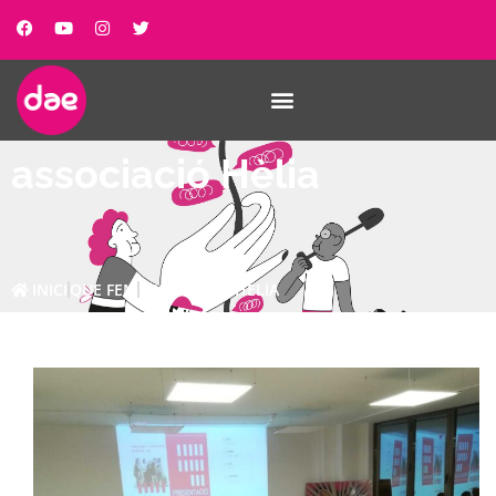
associació Hèlia
INICI
QUE FEM
ASSOCIACIÓ HÈLIA