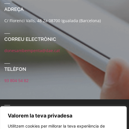
ADREÇA
C/ Florenci Valls, 48 2a 08700 Igualada (Barcelona)
CORREU ELECTRÒNIC
donesambempenta@dae.cat
TELÈFON
93 804 54 82
CONNECTA AMB NOSALTRES
Valorem la teva privadesa
Utilitzem cookies per millorar la teva experiència de