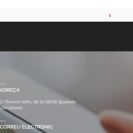
1
ADREÇA
C/ Florenci Valls, 48 2a 08700 Igualada
(Barcelona)
CORREU ELECTRÒNIC