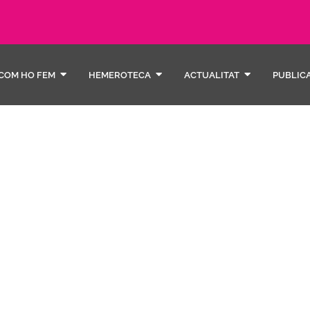
COM HO FEM
HEMEROTECA
ACTUALITAT
PUBLIC
Econo