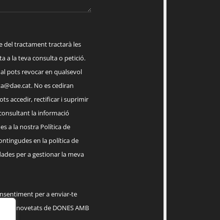
el tractament tractarà les
a a la teva consulta o petició.
ual pots revocar en qualsevol
a@dae.cat
. No es cediran
ts accedir, rectificar i suprimir
 consultant la informació
s a la nostra Política de
contingudes en la política de
dades per a gestionar la meva
onsentiment per a enviar-te
serveis, novetats de DONES AMB