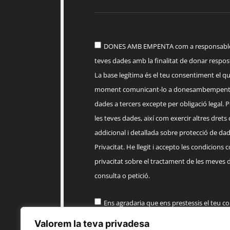
DONES AMB EMPENTA com a responsable d
teves dades amb la finalitat de donar respost
La base legítima és el teu consentiment el q
moment comunicant-lo a
donesambempent
dades a tercers excepte per obligació legal. Po
les teves dades, així com exercir altres drets
addicional i detallada sobre protecció de dade
Privacitat. He llegit i accepto les condicions 
privacitat sobre el tractament de les meves 
consulta o petició.
Ens agradaria que ens prestessis el teu c
informació comercial sobre els productes, 
Valorem la teva privadesa