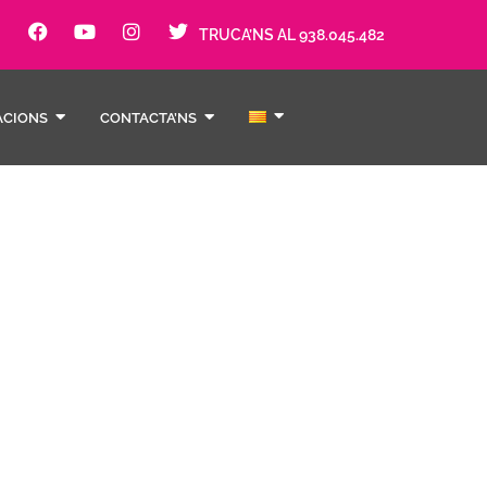
TRUCA’NS AL 938.045.482
ACIONS
CONTACTA’NS
mia