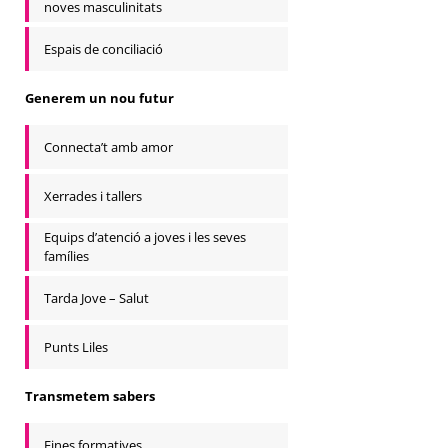
noves masculinitats
Espais de conciliació
Generem un nou futur
Connecta’t amb amor
Xerrades i tallers
Equips d’atenció a joves i les seves
famílies
Tarda Jove – Salut
Punts Liles
Transmetem sabers
Eines formatives