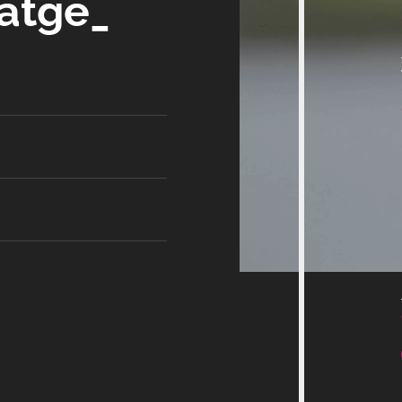
satge_