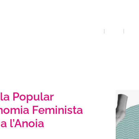
Femin
INICI
QUE FEM
ECONO
la Popular
nomia Feminista
 a l’Anoia