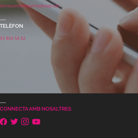
donesambempenta@dae.cat
TELÈFON
93 804 54 82
CONNECTA AMB NOSALTRES