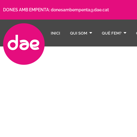
DONES AMB EMPENTA:
donesambempenta@dae.cat
INICI
QUI SOM
QUÈ FEM?