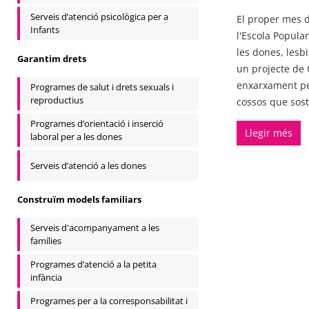
Serveis d’atenció psicològica per a
El proper mes d
Infants
l'Escola Popula
les dones, lesbi
Garantim drets
un projecte de 
enxarxament per
Programes de salut i drets sexuals i
reproductius
cossos que sost
Programes d’orientació i inserció
Llegir més
laboral per a les dones
Serveis d’atenció a les dones
Construïm models familiars
Serveis d'acompanyament a les
famílies
Programes d’atenció a la petita
infància
Programes per a la corresponsabilitat i