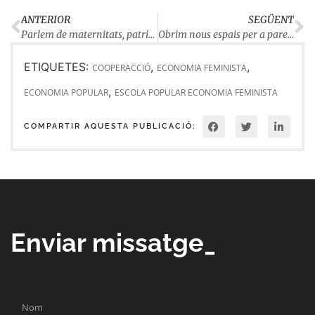
ANTERIOR
SEGÜENT
Parlem de maternitats, patriarcat i drets sexuals i reproductius
Obrim nous espais per a pares de masculinitats igualitàries i corresponsables
ETIQUETES:
,
,
COOPERACCIÓ
ECONOMIA FEMINISTA
,
ECONOMIA POPULAR
ESCOLA POPULAR ECONOMIA FEMINISTA
COMPARTIR AQUESTA PUBLICACIÓ:
Enviar missatge_