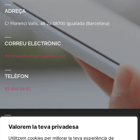
ADREÇA
C/ Florenci Valls, 48 2a 08700 Igualada (Barcelona)
CORREU ELECTRÒNIC
donesambempenta@dae.cat
TELÈFON
93 804 54 82
CONNECTA AMB NOSALTRES
Valorem la teva privadesa
Utilitzem cookies per millorar la teva experiència de