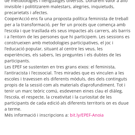
de metodologies i llenguatges diversos. Donarem valor a allò
invisible i polititzarem malestars, alegries, inquietuds,
precarietats i afectes.
CooperAcció ens fa una proposta política feminista de treball
per a la transformació, per fer un procés que comença amb
l’escola i que trasllada els seus impactes als carrers, als barris
i a l’entorn de les persones que hi participem. Les sessions es
construeixen amb metodologies participatives, el joc i
l’educació popular, situant al centre les veus, les
experiències, els sabers, les preguntes i els dubtes de les
participants.
Les EPEF se sustenten en tres grans eixos: el feminista,
l’antiracista i l’ecosocial. Tres mirades que es vinculen a les
escoles i travessen els diferents mòduls, des dels continguts
propis de la sessió com als materials d’aprofundiment. Tot i
tenir un marc teòric comú, esdevenen eines clau el diàleg,
l’escola, el respecte, la creativitat i la curiositat de les
participants de cada edició als diferents territoris on es duue
a terme.
Més informació i inscripcions a:
bit.ly/EPEF-Anoia