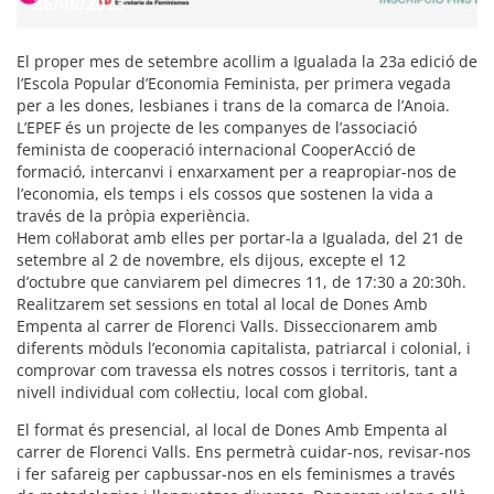
26/06/2023
El proper mes de setembre acollim a Igualada la 23a edició de
l’Escola Popular d’Economia Feminista, per primera vegada
per a les dones, lesbianes i trans de la comarca de l’Anoia.
L’EPEF és un projecte de les companyes de l’associació
feminista de cooperació internacional CooperAcció de
formació, intercanvi i enxarxament per a reapropiar-nos de
l’economia, els temps i els cossos que sostenen la vida a
través de la pròpia experiència.
Hem col·laborat amb elles per portar-la a Igualada,
del 21 de
setembre al 2 de novembre, els dijous, excepte el 12
d’octubre que canviarem pel dimecres 11, de 17:30 a 20:30h.
Realitzarem set sessions en total al local de Dones Amb
Empenta al carrer de Florenci Valls. Disseccionarem amb
diferents mòduls l’economia capitalista, patriarcal i colonial, i
comprovar com travessa els notres cossos i territoris, tant a
nivell individual com col·lectiu, local com global.
El format és presencial, al local de Dones Amb Empenta al
carrer de Florenci Valls. Ens permetrà cuidar-nos, revisar-nos
i fer safareig per capbussar-nos en els feminismes a través