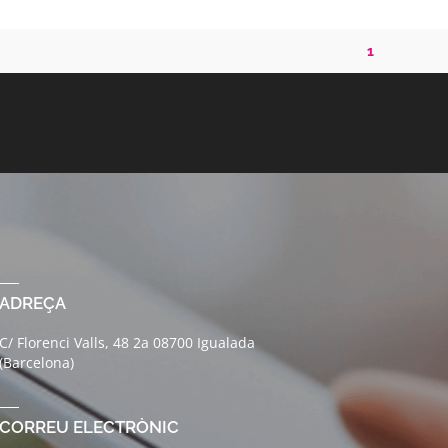
1
ADREÇA
C/ Florenci Valls, 48 2a 08700 Igualada
(Barcelona)
CORREU ELECTRÒNIC