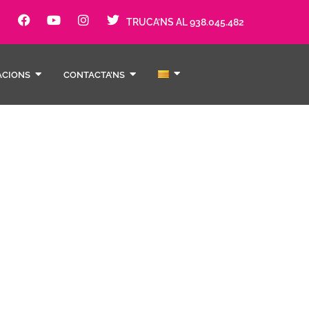
TRUCA’NS AL 938.045.482
ACIONS
CONTACTA’NS
mia