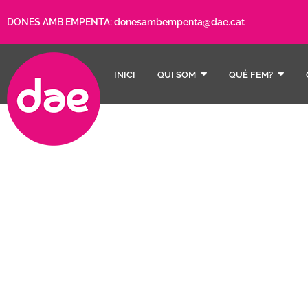
DONES AMB EMPENTA:
donesambempenta@dae.cat
INICI
QUI SOM
QUÈ FEM?