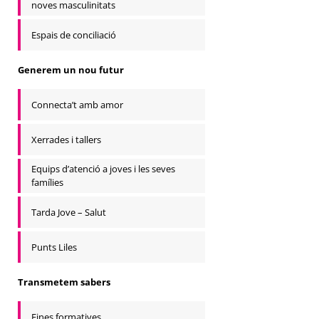
noves masculinitats
Espais de conciliació
Generem un nou futur
Connecta’t amb amor
Xerrades i tallers
Equips d’atenció a joves i les seves
famílies
Tarda Jove – Salut
Punts Liles
Transmetem sabers
Eines formatives