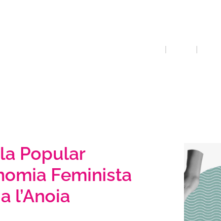
Popul
INICI
QUE FEM
ECONO
la Popular
nomia Feminista
 a l’Anoia