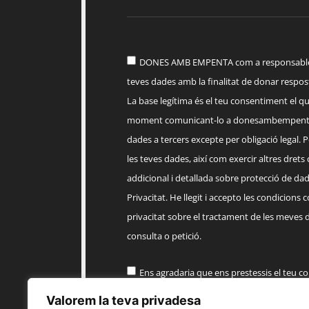
DONES AMB EMPENTA com a responsable d
teves dades amb la finalitat de donar respost
La base legítima és el teu consentiment el q
moment comunicant-lo a
donesambempent
dades a tercers excepte per obligació legal. Po
les teves dades, així com exercir altres drets
addicional i detallada sobre protecció de dade
Privacitat. He llegit i accepto les condicions 
privacitat sobre el tractament de les meves 
consulta o petició.
Ens agradaria que ens prestessis el teu c
informació comercial sobre els productes, 
Valorem la teva privadesa