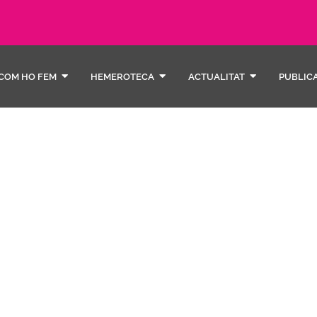
COM HO FEM
HEMEROTECA
ACTUALITAT
PUBLIC
Econo