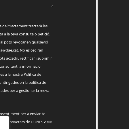
el tractament tractarà les
a a la teva consulta o petició.
ual pots revocar en qualsevol
a@dae.cat
. No es cediran
ts accedir, rectificar i suprimir
 consultant la informació
s a la nostra Política de
contingudes en la política de
dades per a gestionar la meva
onsentiment per a enviar-te
serveis, novetats de DONES AMB