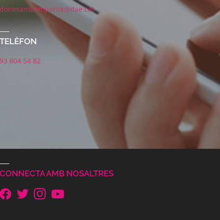
donesambempenta@dae.cat
TELÈFON
93 804 54 82
CONNECTA AMB NOSALTRES