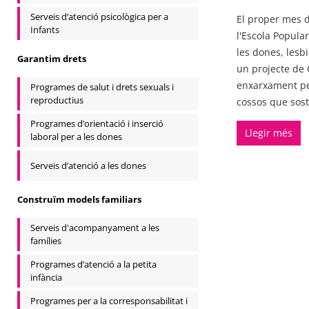
Serveis d’atenció psicològica per a
El proper mes d
Infants
l'Escola Popula
les dones, lesbi
Garantim drets
un projecte de 
enxarxament per
Programes de salut i drets sexuals i
reproductius
cossos que sost
Programes d’orientació i inserció
Llegir més
laboral per a les dones
Serveis d’atenció a les dones
Construïm models familiars
Serveis d'acompanyament a les
famílies
Programes d’atenció a la petita
infància
Programes per a la corresponsabilitat i