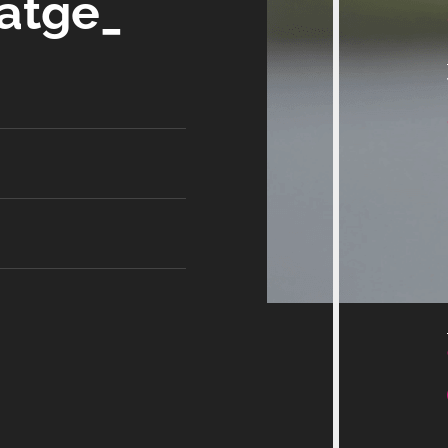
satge_