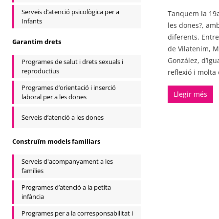
Serveis d’atenció psicològica per a
Tanquem la 19a
Infants
les dones?, amb
diferents. Entr
Garantim drets
de Vilatenim, M
González, d’Igu
Programes de salut i drets sexuals i
reproductius
reflexió i molta 
Programes d’orientació i inserció
Llegir més
laboral per a les dones
Serveis d’atenció a les dones
Construïm models familiars
Serveis d'acompanyament a les
famílies
Programes d’atenció a la petita
infància
Programes per a la corresponsabilitat i