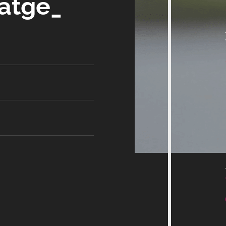
satge_