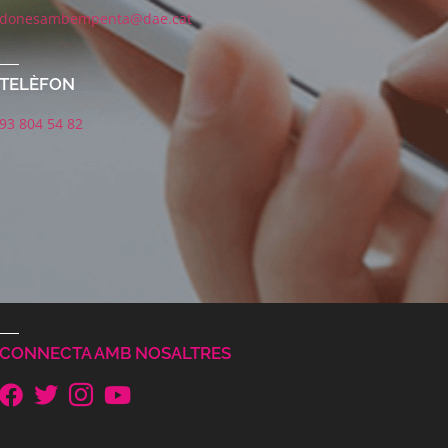
donesambempenta@dae.cat
TELÈFON
93 804 54 82
CONNECTA AMB NOSALTRES