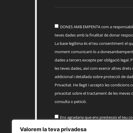
DONES AMB EMPENTA com a responsable d
teves dades amb la finalitat de donar respost
La base legítima és el teu consentiment el q
moment comunicant-lo a
donesambempent
dades a tercers excepte per obligació legal. Po
les teves dades, així com exercir altres drets
addicional i detallada sobre protecció de dade
Privacitat. He llegit i accepto les condicions 
privacitat sobre el tractament de les meves 
consulta o petició.
Ens agradaria que ens prestessis el teu c
informació comercial sobre els productes, 
Valorem la teva privadesa