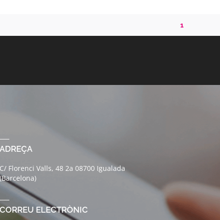
1
ADREÇA
C/ Florenci Valls, 48 2a 08700 Igualada
(Barcelona)
CORREU ELECTRÒNIC