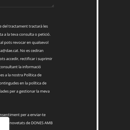
el tractament tractarà les
a a la teva consulta o petició.
ual pots revocar en qualsevol
a@dae.cat
. No es cediran
ts accedir, rectificar i suprimir
 consultant la informació
s a la nostra Política de
contingudes en la política de
dades per a gestionar la meva
onsentiment per a enviar-te
serveis, novetats de DONES AMB