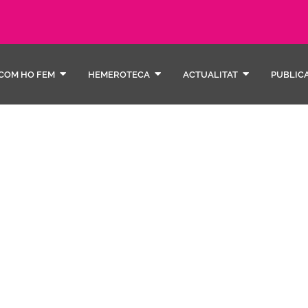
COM HO FEM
HEMEROTECA
ACTUALITAT
PUBLIC
fotogr