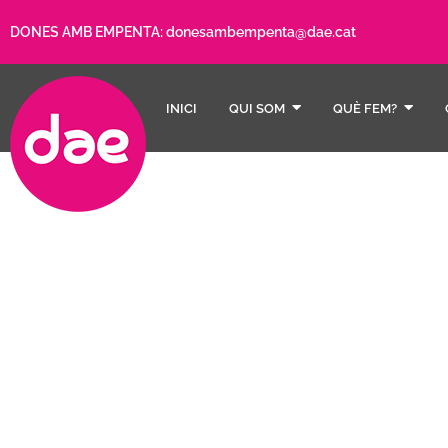
DONES AMB EMPENTA:
donesambempenta@dae.cat
INICI
QUI SOM
QUÈ FEM?