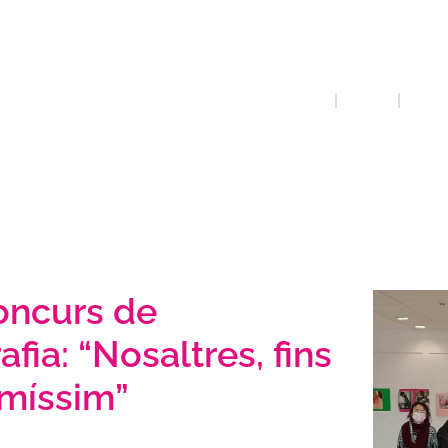
femini
INICI
QUE FEM
FOTOG
oncurs de
afia: “Nosaltres, fins
smíssim”