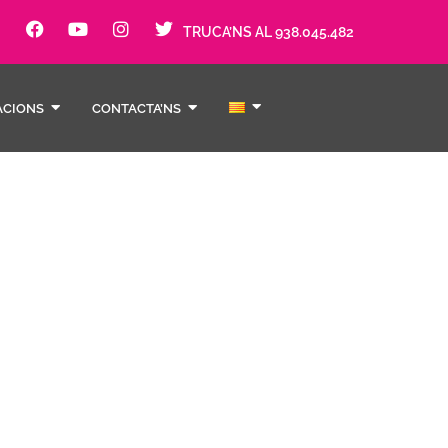
TRUCA’NS AL 938.045.482
ACIONS
CONTACTA’NS
afia