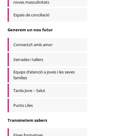
noves masculinitats
Espais de conciliació
Generem un nou futur
Connecta’t amb amor
Xerrades i tallers
Equips d’atenció a joves i les seves
famílies
Tarda Jove – Salut
Punts Liles
Transmetem sabers
Eines formatives