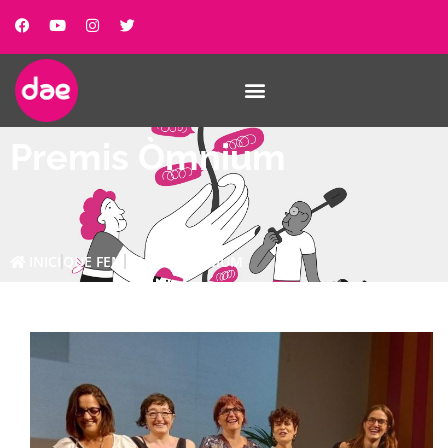
Premis Òmnium
INICI
QUE FEM
PREMIS ÒMNIUM