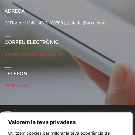
ADREÇA
C/ Florenci Valls, 48 2a 08700 Igualada (Barcelona)
CORREU ELECTRÒNIC
donesambempenta@dae.cat
TELÈFON
93 804 54 82
CONNECTA AMB NOSALTRES
Valorem la teva privadesa
Utilitzem cookies per millorar la teva experiència de